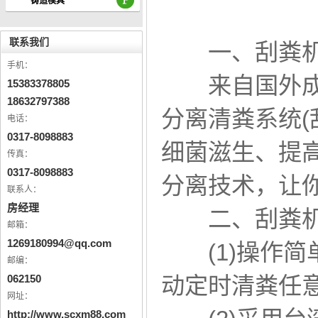
铸造模具
联系我们
一、刮粪机
手机：
来自国外成熟
15383378805
18632797388
分离清粪系统(
电话：
0317-8098883
细菌滋生、提
传真：
0317-8098883
分离技术，让
联系人：
房经理
二、刮粪机
邮箱：
1269180994@qq.com
(1)操作简
邮编：
062150
动定时清粪任
网址：
http://www.scxm88.com