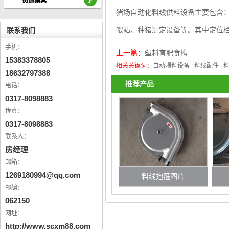
铸造模具
猪场自动化料线供料设备主要包含
喂站、种猪测定设备等。其中定位
联系我们
手机：
上一篇：
塑料育肥食槽
15383378805
相关关键词
：
自动喂料设备
|
料线配件
|
18632797388
推荐产品
电话：
0317-8098883
传真：
0317-8098883
联系人：
房经理
邮箱：
1269180994@qq.com
料线抱箍图片
邮编：
062150
网址：
http://www.scxm88.com