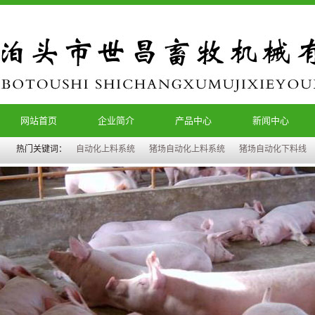
网站首页
企业简介
产品中心
新闻中心
热门关键词：
自动化上料系统
猪场自动化上料系统
猪场自动化下料线