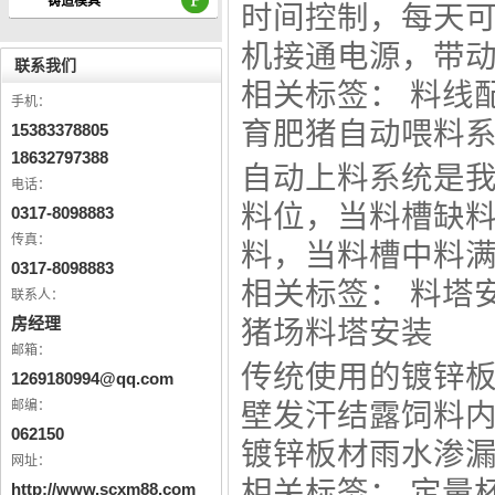
铸造模具
时间控制，每天
机接通电源，带动刮
联系我们
相关标签：
料线
手机：
育肥猪自动喂料
15383378805
18632797388
自动上料系统是
电话：
料位，当料槽缺
0317-8098883
传真：
料，当料槽中料满.
0317-8098883
相关标签：
料塔
联系人：
房经理
猪场料塔安装
邮箱：
传统使用的镀锌板
1269180994@qq.com
邮编：
壁发汗结露饲料内
062150
镀锌板材雨水渗漏桶
网址：
相关标签：
定量
http://www.scxm88.com