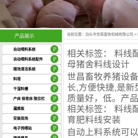
当前位置：
泊头市世昌畜牧机械有限公司
>
产品展示
Guang hui stoves center
自动喂料系统
相关标签：
料线
自动喂料系统配件
母猪舍料线设计
猪场清洁系统
世昌畜牧养猪设备
料塔
长,方便快捷,是
干湿料槽
质量好，低。产品.
产床 保育床 限位栏
相关标签：
料线
漏粪板
育肥料线安装
安装现场
电子饲喂站
自动上料系统可